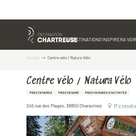
Aller
au
contenu
LA DESTINATION
S'INSPIRER
A VOIR
principal
Accueil
Centre vélo / Natura Vélo
Centre vélo / Natura Vélo
PRESTATAIRES
PRESTATAIRE
PRESTATAIRES D'ACTIVITÉS
245 rue des Plages, 38850 Charavines
M'y rendr