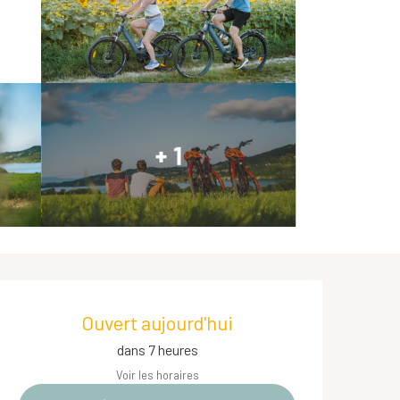
+ 1
Ouverture et coordonnées
Ouvert aujourd'hui
dans 7 heures
Voir les horaires