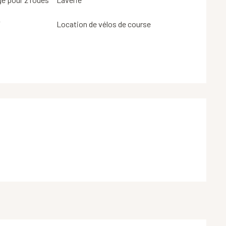
T
Location de vélos de course
s