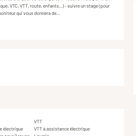
ue, VTC, VTT, route, enfants...) - suivre un stage (pour 
moniteur qui vous donnera de...
VTT
e électrique
VTT à assistance électrique
ge pour 2 roues
Laverie