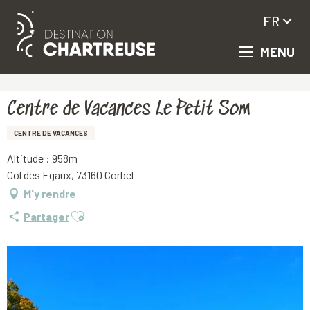
FR
MENU
Aller
Accueil
Centre de Vacances Le Petit Som
au
contenu
principal
Centre de Vacances Le Petit Som
CENTRE DE VACANCES
Altitude : 958m
Col des Egaux, 73160 Corbel
M'y rendre
Ajouter aux favoris
Partager