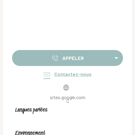
APPELER
Contactez-nous
sites.google.com
Langues parlées
Langues parlées
Environnement
Environnement