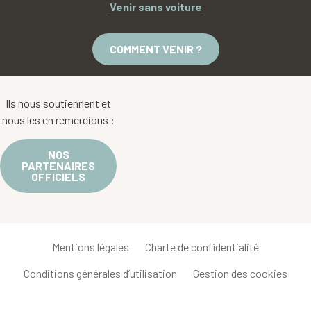
Venir sans voiture
COMMENT VENIR ?
Ils nous soutiennent et
nous les en remercions :
NOS
PARTENAIRES
OFFICIELS
Mentions légales
Charte de confidentialité
Conditions générales d’utilisation
Gestion des cookies