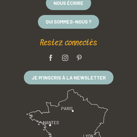
NOUS ÉCRIRE
QUI SOMMES-NOUS ?
Restez connectés
JE M'INSCRIS À LA NEWSLETTER
PARIS
NANTES
LYON