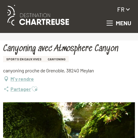
FR
MENU
Aller
Accueil
Canyoning avec Atmosphere Canyon
au
contenu
principal
Canyoning avec Atmosphere Canyon
SPORTS EN EAUX VIVES
CANYONING
canyoning proche de Grenoble, 38240 Meylan
M'y rendre
Ajouter aux favoris
Partager