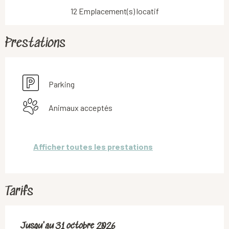
12 Emplacement(s) locatif
Prestations
Parking
Animaux acceptés
Afficher toutes les prestations
Tarifs
Du
Jusqu'au
1 avril 2026
31 octobre 2026
au
31 octobre 2026