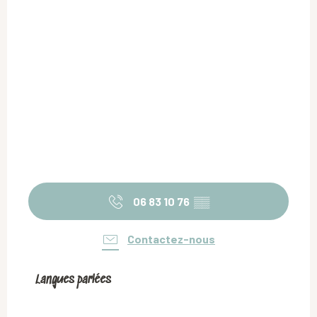
06 83 10 76
▒▒
Contactez-nous
Langues parlées
Langues parlées