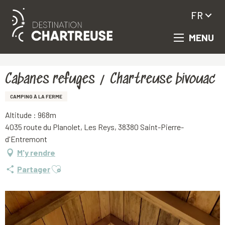
FR
MENU
Aller
Accueil
Cabanes refuges / Chartreuse bivouac
au
contenu
principal
Cabanes refuges / Chartreuse bivouac
CAMPING À LA FERME
Altitude : 968m
4035 route du Planolet, Les Reys, 38380 Saint-Pierre-
d'Entremont
M'y rendre
Ajouter aux favoris
Partager