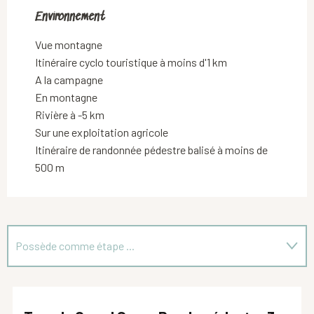
Environnement
Environnement
Vue montagne
Itinéraire cyclo touristique à moins d'1 km
A la campagne
En montagne
Rivière à -5 km
Sur une exploitation agricole
Itinéraire de randonnée pédestre balisé à moins de
500 m
Possède comme étape ...
Est proposé par l'offre "tout compris"...