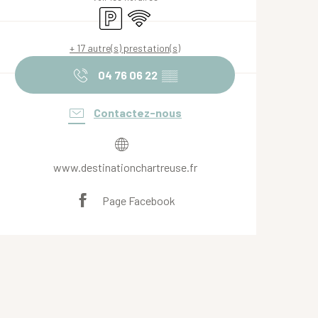
Parking
WiFi
+ 17 autre(s) prestation(s)
04 76 06 22
▒▒
Contactez-nous
www.destinationchartreuse.fr
Page Facebook