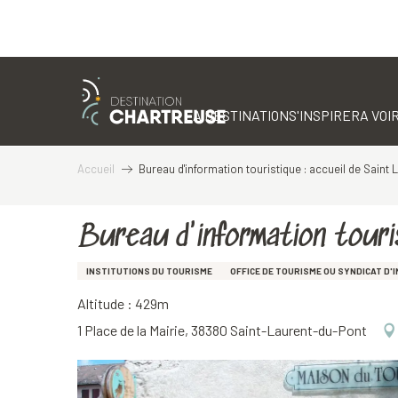
Aller
au
contenu
LA DESTINATION
S'INSPIRER
A VOIR
principal
Accueil
Bureau d'information touristique : accueil de Saint 
Bureau d'information touri
INSTITUTIONS DU TOURISME
OFFICE DE TOURISME OU SYNDICAT D'I
Altitude : 429m
1 Place de la Mairie, 38380 Saint-Laurent-du-Pont