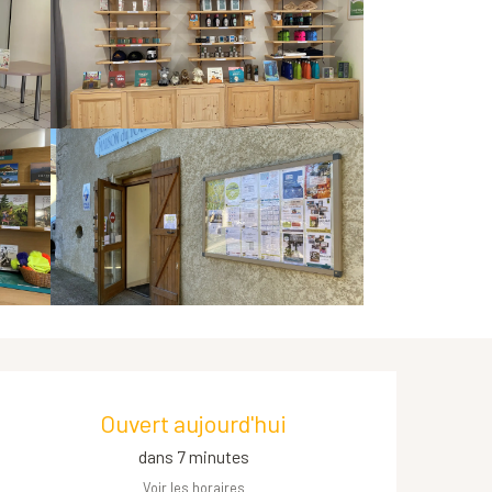
Ouverture et coordonnées
Ouvert aujourd'hui
dans 7 minutes
Voir les horaires