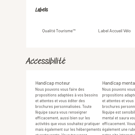
Offres de prestation
Labels
Labels
Qualité Tourisme™
Label Accueil Vélo
Accessibilité
Handicap moteur
Handicap menta
Nous pouvons vous faire des
Nous pouvons vous 
propositions adaptées à vos besoins
propositions adapt
et attentes et vous éditer des
et attentes et vous
brochures personnalisées. Toute
brochures personna
l'équipe saura vous renseigner
l'équipe est sensib
efficacement, aussi bien sur les
mental et saura vo
activités que vous souhaitez pratiquer
efficacement. Vous
mais également sur les hébergements
également une rubr
et restaurants. Vous trouverez
notre site internet