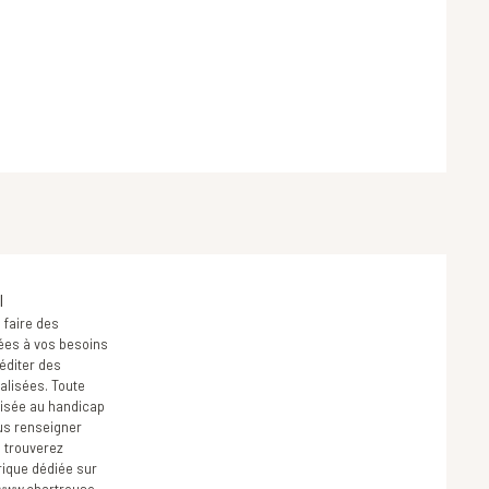
s
l
faire des
ées à vos besoins
 éditer des
lisées. Toute
ilisée au handicap
us renseigner
 trouverez
ique dédiée sur
 www.chartreuse-