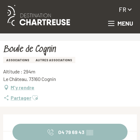
FR
MENU
Aller
Accueil
Boule de Cognin
au
contenu
principal
Boule de Cognin
ASSOCIATIONS
AUTRES ASSOCIATIONS
Altitude : 294m
Le Château, 73160 Cognin
M'y rendre
Ajouter aux favoris
Partager
Ouverture et coordonnées
04 79 69 43
▒▒