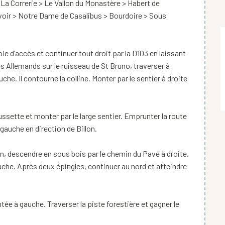
 La Correrie > Le Vallon du Monastère > Habert de
rvoir > Notre Dame de Casalibus > Bourdoire > Sous
ie d’accès et continuer tout droit par la D103 en laissant
es Allemands sur le ruisseau de St Bruno, traverser à
uche. Il contourne la colline. Monter par le sentier à droite
ussette et monter par le large sentier. Emprunter la route
à gauche en direction de Billon.
lon, descendre en sous bois par le chemin du Pavé à droite.
uche. Après deux épingles, continuer au nord et atteindre
ontée à gauche. Traverser la piste forestière et gagner le