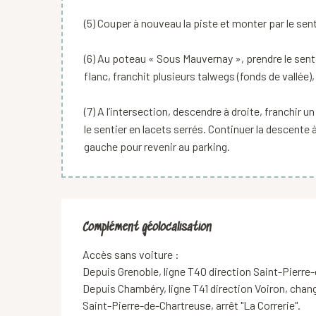
(5) Couper à nouveau la piste et monter par le senti
(6) Au poteau « Sous Mauvernay », prendre le sentie
flanc, franchit plusieurs talwegs (fonds de vallée)
(7) A l’intersection, descendre à droite, franchir un
le sentier en lacets serrés. Continuer la descente à
gauche pour revenir au parking.
Complément géolocalisation
Complément géolocalisation
Accès sans voiture :

Depuis Grenoble, ligne T40 direction Saint-Pierre-d
Depuis Chambéry, ligne T41 direction Voiron, chang
Saint-Pierre-de-Chartreuse, arrêt "La Correrie".
