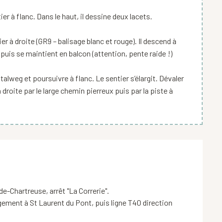
er à flanc. Dans le haut, il dessine deux lacets.
r à droite (GR9 – balisage blanc et rouge). Il descend à
, puis se maintient en balcon (attention, pente raide !)
 talweg et poursuivre à flanc. Le sentier s’élargit. Dévaler
 droite par le large chemin pierreux puis par la piste à
e-Chartreuse, arrêt "La Correrie".

ement à St Laurent du Pont, puis ligne T40 direction 