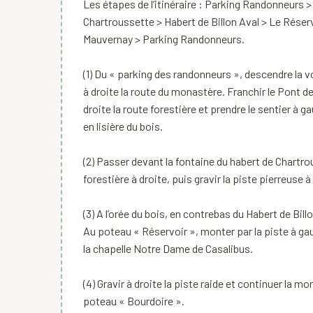
Les étapes de l’itinéraire : Parking Randonneurs >
Chartroussette > Habert de Billon Aval > Le Rése
Mauvernay > Parking Randonneurs.
(1) Du « parking des randonneurs », descendre la vo
à droite la route du monastère. Franchir le Pont d
droite la route forestière et prendre le sentier à ga
en lisière du bois.
(2) Passer devant la fontaine du habert de Chartro
forestière à droite, puis gravir la piste pierreuse 
(3) A l’orée du bois, en contrebas du Habert de Bil
Au poteau « Réservoir », monter par la piste à ga
la chapelle Notre Dame de Casalibus.
(4) Gravir à droite la piste raide et continuer la m
poteau « Bourdoire ».