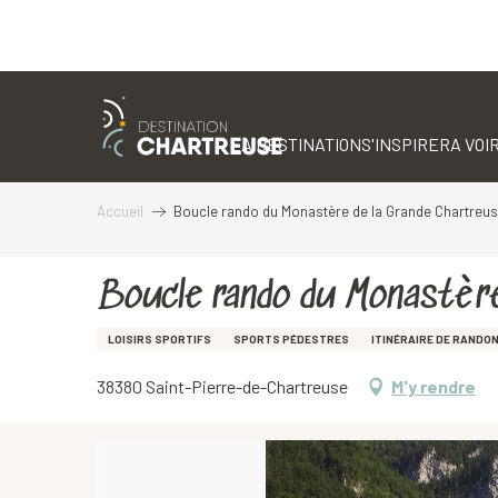
Aller
au
contenu
LA DESTINATION
S'INSPIRER
A VOIR
principal
Accueil
Boucle rando du Monastère de la Grande Chartreu
Boucle rando du Monastère
LOISIRS SPORTIFS
SPORTS PÉDESTRES
ITINÉRAIRE DE RANDO
38380 Saint-Pierre-de-Chartreuse
M'y rendre