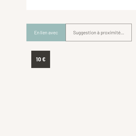
En lien avec
Suggestion à proximité...
10
€