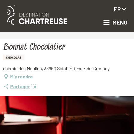
FR
MENU
Aller
Accueil
Bonnat Chocolatier
au
contenu
principal
Bonnat Chocolatier
CHOCOLAT
chemin des Moulins, 38960 Saint-Étienne-de-Crossey
M'y rendre
Ajouter aux favoris
Partager