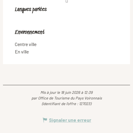
Langues parlées
Langues parlées
Environnement
Environnement
Centre ville
En ville
Mis à jour le 18 juin 2026 à 12:39
par Office de Tourisme du Pays Voironnais
(Identifiant de l'offre :
127023
)
Signaler une erreur