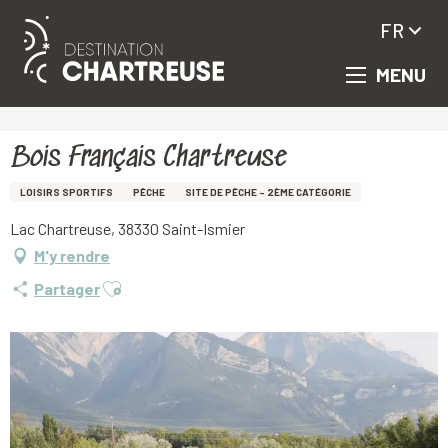
FR
MENU
Aller
Accueil
Bois Français Chartreuse
au
contenu
principal
Bois Français Chartreuse
LOISIRS SPORTIFS
PÊCHE
SITE DE PÊCHE – 2ÈME CATÉGORIE
Lac Chartreuse, 38330 Saint-Ismier
M'y rendre
Ajouter aux favoris
Partager