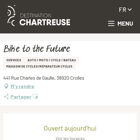
FR
MENU
Aller
Accueil
Bike to the Future
au
contenu
principal
Bike to the Future
SERVICES
AUTO / MOTO / CYCLE / BATEAU
MAGASIN DE CYCLES/RÉPARATEUR CYCLES
441 Rue Charles de Gaulle, 38920 Crolles
M'y rendre
Ajouter aux favoris
Partager
Ouverture et coordonnées
Ouvert aujourd'hui
Voir les horaires