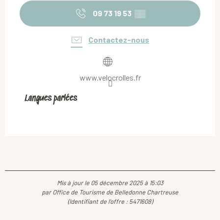
09 73 19 53
▒▒
Contactez-nous
www.velocrolles.fr
Langues parlées
Langues parlées
Mis à jour le 05 décembre 2025 à 15:03
par Office de Tourisme de Belledonne Chartreuse
(Identifiant de l'offre :
5471608
)