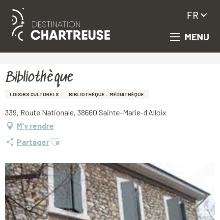
FR
MENU
Aller
Accueil
Bibliothèque
au
contenu
principal
Bibliothèque
LOISIRS CULTURELS
BIBLIOTHÈQUE - MÉDIATHÈQUE
339, Route Nationale, 38660 Sainte-Marie-d'Alloix
M'y rendre
Ajouter aux favoris
Partager