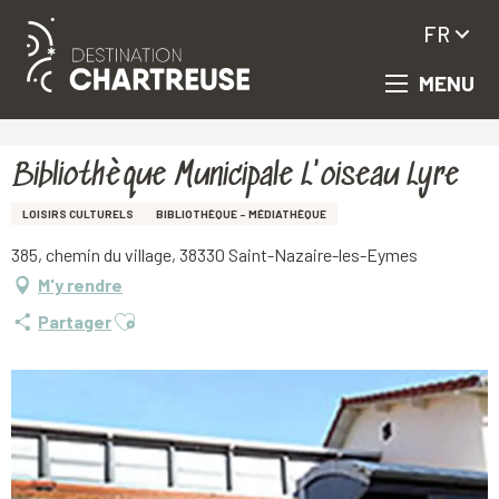
FR
MENU
Aller
Accueil
Bibliothèque Municipale L'oiseau Lyre
au
contenu
principal
Bibliothèque Municipale L'oiseau Lyre
LOISIRS CULTURELS
BIBLIOTHÈQUE - MÉDIATHÈQUE
385, chemin du village, 38330 Saint-Nazaire-les-Eymes
M'y rendre
Ajouter aux favoris
Partager