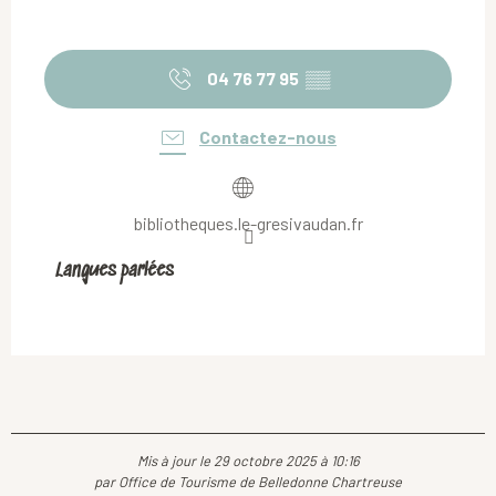
04 76 77 95
▒▒
Contactez-nous
bibliotheques.le-gresivaudan.fr
Langues parlées
Langues parlées
Mis à jour le 29 octobre 2025 à 10:16
par Office de Tourisme de Belledonne Chartreuse