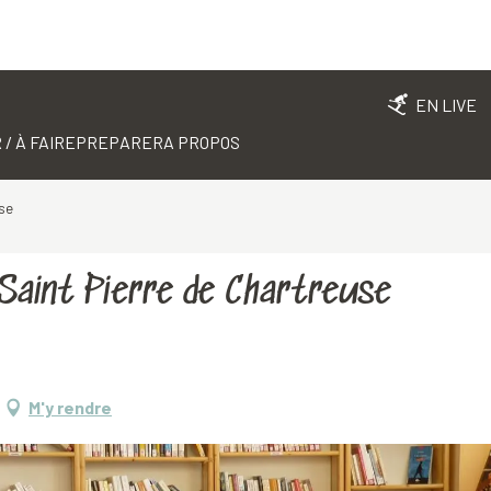
EN LIVE
 / À FAIRE
PREPARER
A PROPOS
use
 Saint Pierre de Chartreuse
M'y rendre