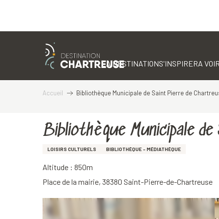
Aller
au
contenu
LA DESTINATION
S'INSPIRER
A VOIR
principal
Accueil
Bibliothèque Municipale de Saint Pierre de Chartre
Bibliothèque Municipale de
LOISIRS CULTURELS
BIBLIOTHÈQUE - MÉDIATHÈQUE
Altitude : 850m
Place de la mairie, 38380 Saint-Pierre-de-Chartreuse