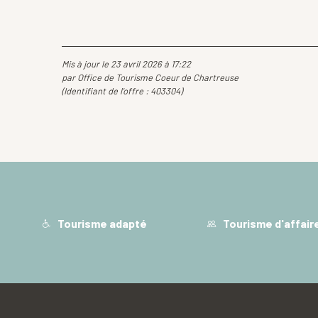
Mis à jour le 23 avril 2026 à 17:22
par Office de Tourisme Coeur de Chartreuse
(Identifiant de l'offre :
403304
)
Tourisme adapté
Tourisme d'affair