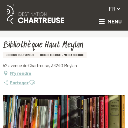
FR
MENU
Aller
Accueil
Bibliothèque Haut Meylan
au
contenu
principal
Bibliothèque Haut Meylan
LOISIRS CULTURELS
BIBLIOTHÈQUE - MÉDIATHÈQUE
52 avenue de Chartreuse, 38240 Meylan
M'y rendre
Ajouter aux favoris
Partager