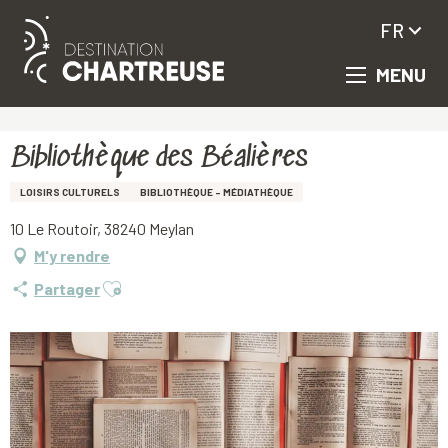
FR
MENU
Aller
Accueil
Bibliothèque des Béalières
au
contenu
principal
Bibliothèque des Béalières
LOISIRS CULTURELS
BIBLIOTHÈQUE - MÉDIATHÈQUE
10 Le Routoir, 38240 Meylan
M'y rendre
Ajouter aux favoris
Partager