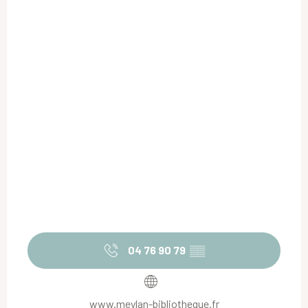
04 76 90 79
▒▒
www.meylan-bibliotheque.fr