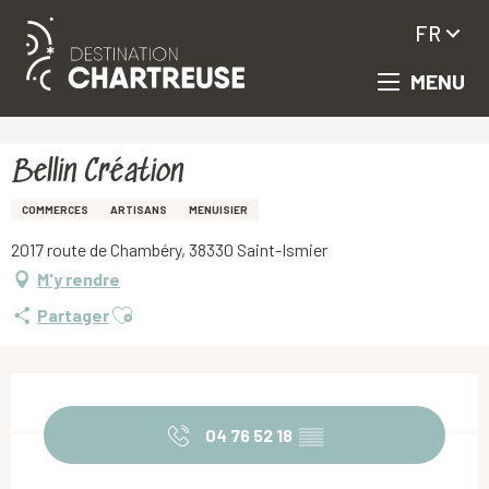
FR
MENU
Aller
Accueil
Bellin Création
au
contenu
principal
Bellin Création
COMMERCES
ARTISANS
MENUISIER
2017 route de Chambéry, 38330 Saint-Ismier
M'y rendre
Ajouter aux favoris
Partager
Ouverture et coordonnées
04 76 52 18
▒▒