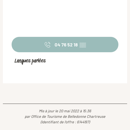
04 76 52 18
▒▒
Langues parlées
Langues parlées
Mis à jour le 20 mai 2022 à 15:36
par Office de Tourisme de Belledonne Chartreuse
(Identifiant de l'offre :
6144197
)