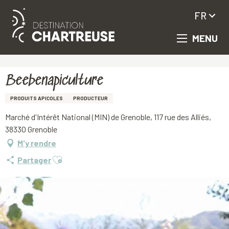
FR
MENU
Aller
Accueil
Beebenapiculture
au
contenu
principal
Beebenapiculture
PRODUITS APICOLES
PRODUCTEUR
Marché d'Intérêt National (MIN) de Grenoble, 117 rue des Alliés,
38330 Grenoble
M'y rendre
Ajouter aux favoris
Partager