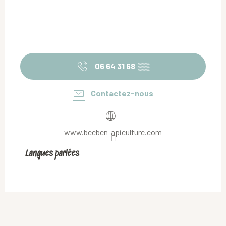
06 64 31 68
▒▒
Contactez-nous
www.beeben-apiculture.com
Langues parlées
Langues parlées