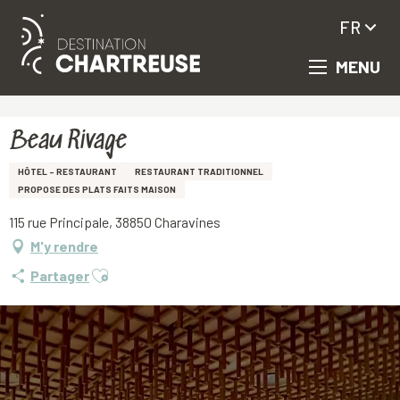
FR
MENU
Aller
Accueil
Beau Rivage
au
contenu
principal
Beau Rivage
HÔTEL - RESTAURANT
RESTAURANT TRADITIONNEL
PROPOSE DES PLATS FAITS MAISON
115 rue Principale, 38850 Charavines
M'y rendre
Ajouter aux favoris
Partager