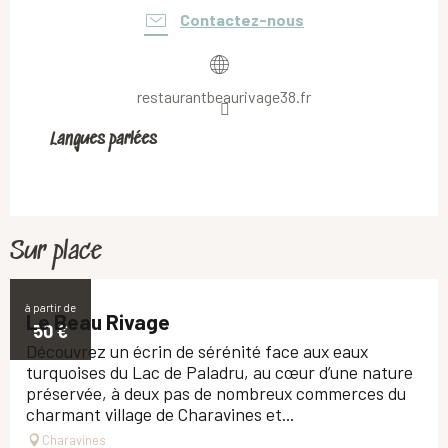
Contactez-nous
restaurantbeaurivage38.fr
Langues parlées
Langues parlées
Sur place
à partir de
Le Beau Rivage
50
€
Découvrez un écrin de sérénité face aux eaux
turquoises du Lac de Paladru, au cœur d’une nature
préservée, à deux pas de nombreux commerces du
charmant village de Charavines et...
Charavines