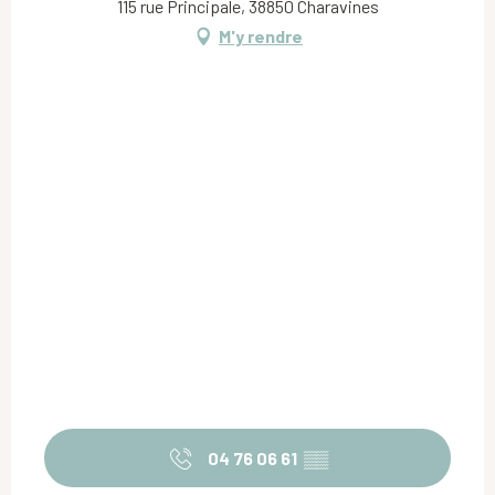
115 rue Principale, 38850 Charavines
M'y rendre
04 76 06 61
▒▒