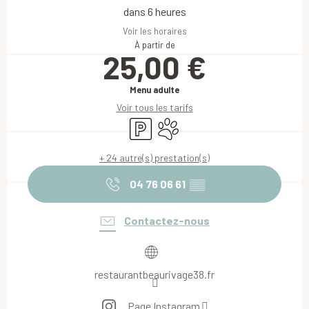
dans 6 heures
Voir les horaires
À partir de
25,00 €
Menu adulte
Voir tous les tarifs
Parking
Animaux acceptés
+ 24 autre(s) prestation(s)
04 76 06 61
▒▒
Contactez-nous
restaurantbeaurivage38.fr
Page Instagram