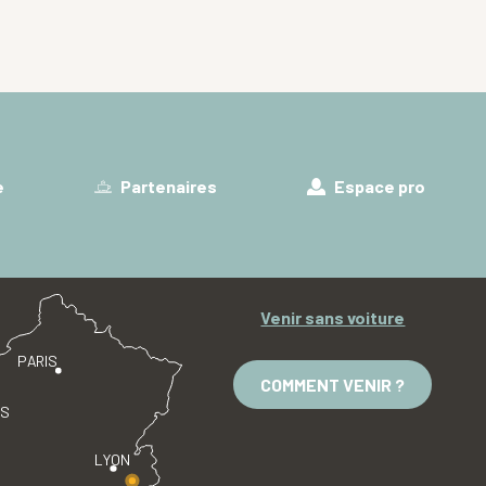
e
Partenaires
Espace pro
Venir sans voiture
PARIS
COMMENT VENIR ?
ES
LYON