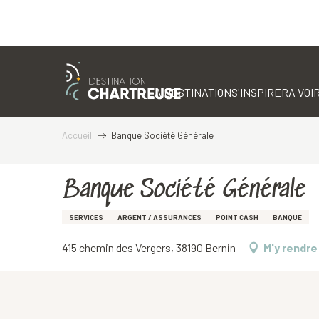
Aller
au
contenu
LA DESTINATION
S'INSPIRER
A VOIR
principal
Accueil
Banque Société Générale
Banque Société Générale
SERVICES
ARGENT / ASSURANCES
POINT CASH
BANQUE
415 chemin des Vergers, 38190 Bernin
M'y rendre