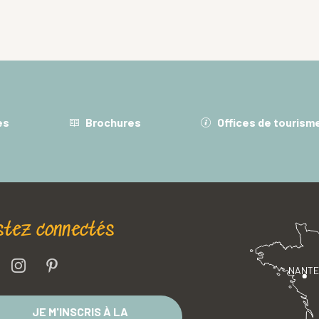
es
Brochures
Offices de tourism
stez connectés
NANT
JE M'INSCRIS À LA