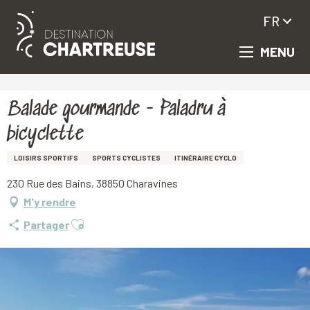
FR
MENU
Aller
Accueil
Balade gourmande - Paladru à bicyclette
au
contenu
principal
Balade gourmande - Paladru à
bicyclette
LOISIRS SPORTIFS
SPORTS CYCLISTES
ITINÉRAIRE CYCLO
230 Rue des Bains, 38850 Charavines
M'y rendre
Ajouter aux favoris
Partager