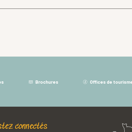
es
Brochures
Offices de tourism
stez connectés