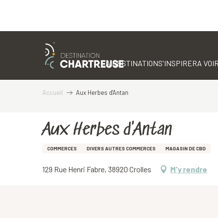
Aller
au
contenu
LA DESTINATION
S'INSPIRER
A VOIR
principal
Accueil
Aux Herbes d'Antan
Aux Herbes d'Antan
COMMERCES
DIVERS AUTRES COMMERCES
MAGASIN DE CBD
129 Rue Henri Fabre, 38920 Crolles
M'y rendre