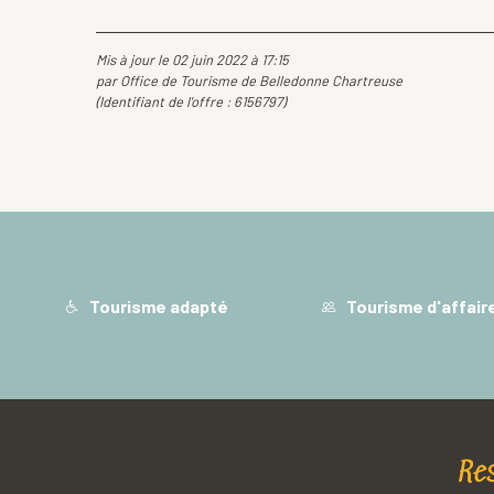
Mis à jour le 02 juin 2022 à 17:15
par Office de Tourisme de Belledonne Chartreuse
(Identifiant de l'offre :
6156797
)
Tourisme adapté
Tourisme d'affair
Re