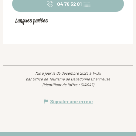
04 76 52 01
▒▒
Langues parlées
Langues parlées
Mis à jour le 05 décembre 2025 à 14:35
par Office de Tourisme de Belledonne Chartreuse
(Identifiant de l'offre :
6141947
)
Signaler une erreur