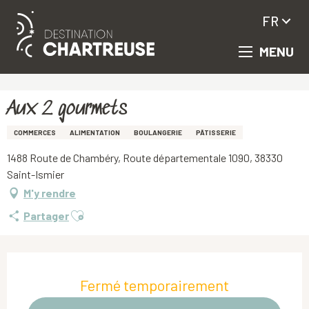
FR
MENU
Aller
Accueil
Aux 2 gourmets
au
contenu
principal
Aux 2 gourmets
COMMERCES
ALIMENTATION
BOULANGERIE
PÂTISSERIE
1488 Route de Chambéry, Route départementale 1090, 38330
Saint-Ismier
M'y rendre
Ajouter aux favoris
Partager
Ouverture et coordonnées
Fermé temporairement