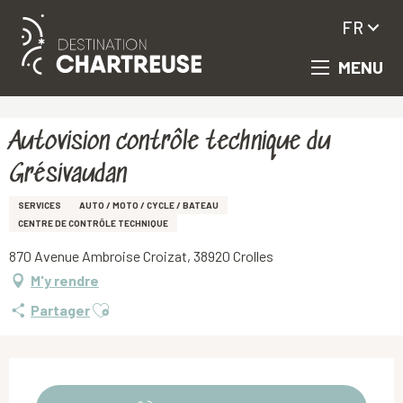
FR
MENU
Aller
Accueil
Autovision contrôle technique du Grésivaudan
au
contenu
principal
Autovision contrôle technique du
Grésivaudan
SERVICES
AUTO / MOTO / CYCLE / BATEAU
CENTRE DE CONTRÔLE TECHNIQUE
870 Avenue Ambroise Croizat, 38920 Crolles
M'y rendre
Ajouter aux favoris
Partager
Ouverture et coordonnées