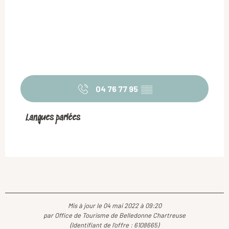
04 76 77 95
▒▒
Langues parlées
Langues parlées
Mis à jour le 04 mai 2022 à 09:20
par Office de Tourisme de Belledonne Chartreuse
(Identifiant de l'offre :
6108665
)