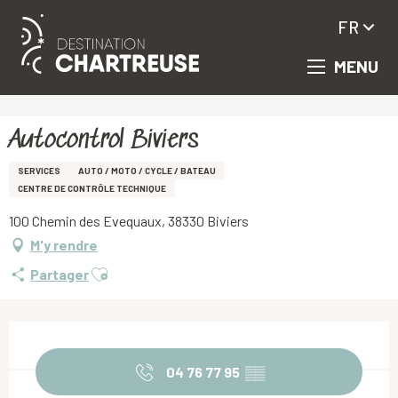
FR
MENU
Aller
Accueil
Autocontrol Biviers
au
contenu
principal
Autocontrol Biviers
SERVICES
AUTO / MOTO / CYCLE / BATEAU
CENTRE DE CONTRÔLE TECHNIQUE
100 Chemin des Evequaux, 38330 Biviers
M'y rendre
Ajouter aux favoris
Partager
Ouverture et coordonnées
04 76 77 95
▒▒