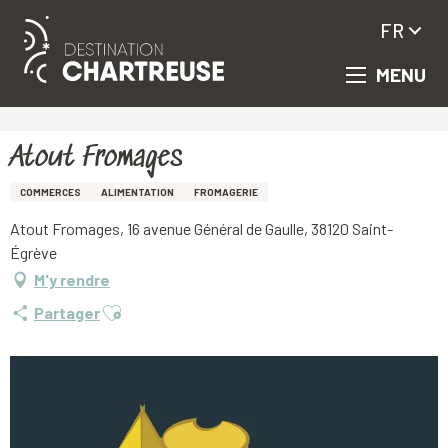
FR
MENU
Aller
Accueil
Atout Fromages
au
contenu
principal
Atout Fromages
COMMERCES
ALIMENTATION
FROMAGERIE
Atout Fromages, 16 avenue Général de Gaulle, 38120 Saint-
Égrève
M'y rendre
Ajouter aux favoris
Partager