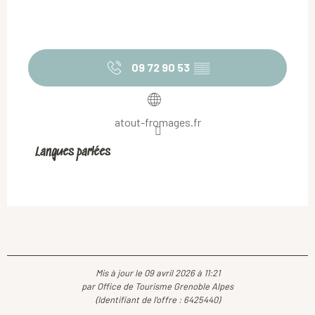
09 72 90 53
▒▒
atout-fromages.fr
Langues parlées
Langues parlées
Mis à jour le 09 avril 2026 à 11:21
par Office de Tourisme Grenoble Alpes
(Identifiant de l'offre :
6425440
)