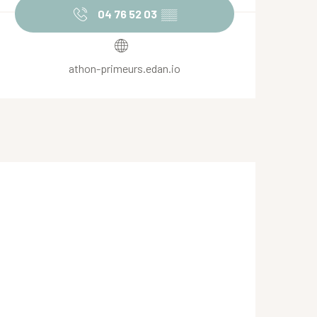
04 76 52 03
▒▒
athon-primeurs.edan.io