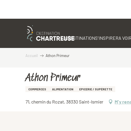
Aller
au
contenu
LA DESTINATION
S'INSPIRER
A VOIR
principal
Accueil
Athon Primeur
Athon Primeur
COMMERCES
ALIMENTATION
EPICERIE / SUPÉRETTE
71, chemin du Rozat, 38330 Saint-Ismier
M'y ren