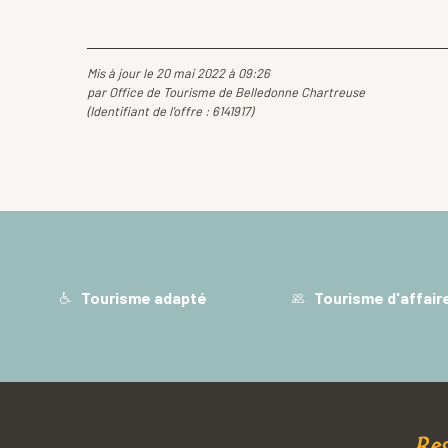
Mis à jour le 20 mai 2022 à 09:26
par Office de Tourisme de Belledonne Chartreuse
(Identifiant de l'offre :
6141917
)
Tourisme adapté
Tourisme d'affair