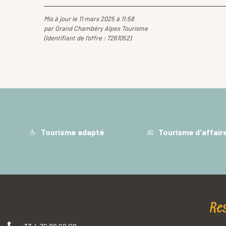
Mis à jour le 11 mars 2025 à 11:58
par Grand Chambéry Alpes Tourisme
(Identifiant de l'offre :
7261052
)
Tourisme adapté
Tourisme d'affair
Re