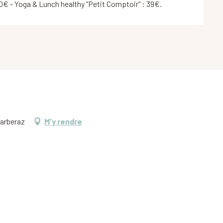
0€ - Yoga & Lunch healthy “Petit Comptoir” : 39€.
Barberaz
M'y rendre