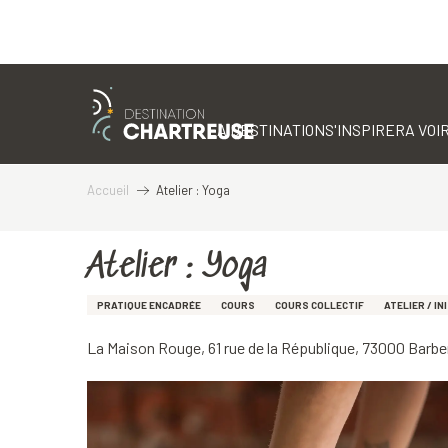
Aller
au
contenu
LA DESTINATION
S'INSPIRER
A VOIR
principal
Accueil
Atelier : Yoga
Atelier : Yoga
PRATIQUE ENCADRÉE
COURS
COURS COLLECTIF
ATELIER / I
La Maison Rouge, 61 rue de la République, 73000 Barbe