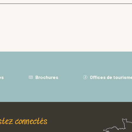
es
Brochures
Offices de tourism
stez connectés