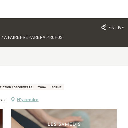
EN LIVE
 / À FAIRE
PREPARER
A PROPOS
NITIATION / DÉCOUVERTE
YOGA
FORME
raz
M'y rendre