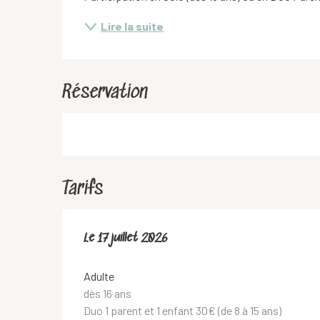
Lire la suite
Réservation
Tarifs
Le
Le
17 juillet 2026
17 juillet 2026
Adulte
dès 16 ans
Duo 1 parent et 1 enfant 30€ (de 8 à 15 ans)