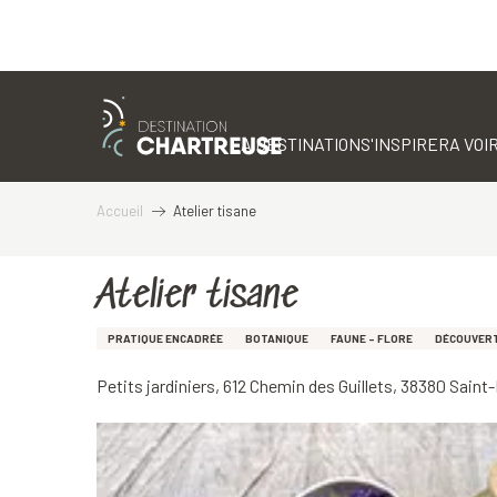
Aller
au
contenu
LA DESTINATION
S'INSPIRER
A VOIR
principal
Accueil
Atelier tisane
Atelier tisane
PRATIQUE ENCADRÉE
BOTANIQUE
FAUNE - FLORE
DÉCOUVER
Petits jardiniers, 612 Chemin des Guillets, 38380 Sain