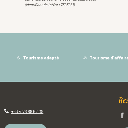
(Identifiant de l'offre :
7393961
)
Tourisme adapté
Tourisme d'affair
Re
+33 4 76 88 62 08