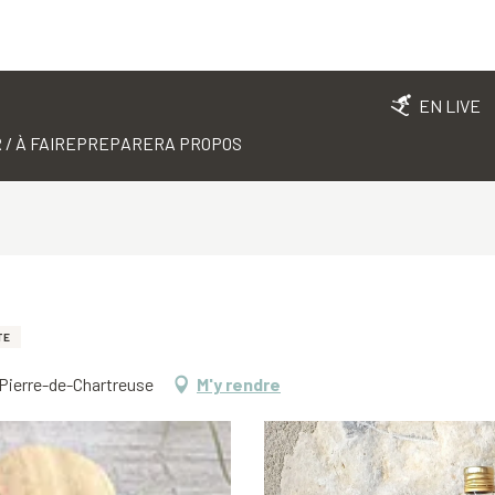
EN LIVE
 / À FAIRE
PREPARER
A PROPOS
TE
t-Pierre-de-Chartreuse
M'y rendre