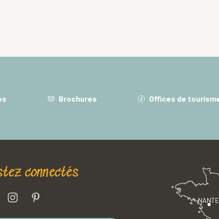
es
Brochures
Offices de tourism
stez connectés
NANT