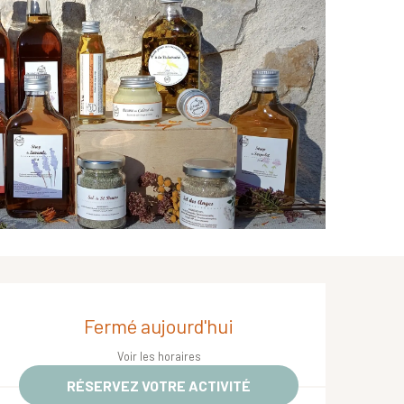
Ouverture et coordonnées
Fermé aujourd'hui
Voir les horaires
RÉSERVEZ VOTRE ACTIVITÉ