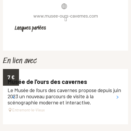
www.musee-ours-cavernes.com
Langues parlées
Langues parlées
En lien avec
7
€
Musée de l'ours des cavernes
Le Musée de l’ours des cavernes propose depuis juin
2023 un nouveau parcours de visite à la
scénographie moderne et interactive.
Entremont-le-Vieux