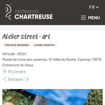
FR
MENU
Aller
Accueil
Atelier street-art
au
contenu
principal
Atelier street-art
PRATIQUE ENCADRÉE
LOISIRS CRÉATIFS
Altitude : 822m
Musée de l'ours des cavernes, 97 Allée du Musée, Epernay, 73670
Entremont-le-Vieux
M'y rendre
Ajouter aux favoris
Partager