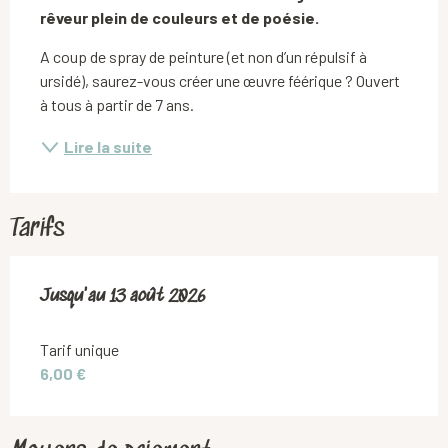
rêveur plein de couleurs et de poésie.
A coup de spray de peinture (et non d’un répulsif à 
ursidé), saurez-vous créer une œuvre féérique ? Ouvert 
à tous à partir de 7 ans.
Lire la suite
Tarifs
Du
Jusqu'au
9 juillet 2026
13 août 2026
au
13 août 2026
Tarif unique
6,00 €