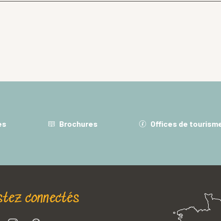
es
Brochures
Offices de tourism
stez connectés