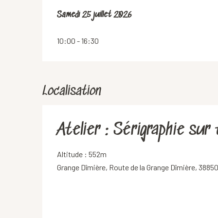
Samedi 25 juillet 2026
Samedi 25 juillet 2026
10:00 - 16:30
Localisation
Atelier : Sérigraphie sur
Altitude : 552m
Grange Dîmière, Route de la Grange Dîmière, 38850