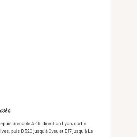
ccès
ccès
epuis Grenoble A 48, direction Lyon, sortie
ives, puis D 520 jusqu'à Oyeu et D17 jusqu'à Le