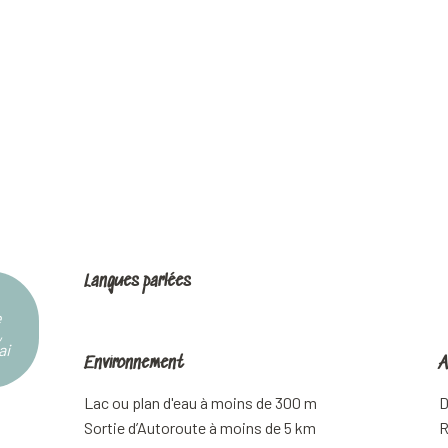
Langues parlées
Langues parlées
e
,
ai
Environnement
Environnement
A
A
Lac ou plan d'eau à moins de 300 m
D
Sortie d’Autoroute à moins de 5 km
R