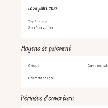
Le
Le
25 juillet 2026
25 juillet 2026
Tarif unique
Sur réservation
Moyens de paiement
Chèque
Carte bancair
Paiement en ligne
Périodes d'ouverture