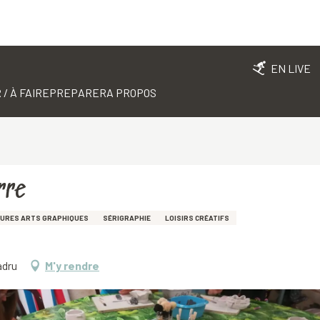
EN LIVE
 / À FAIRE
PREPARER
A PROPOS
rre
TURES ARTS GRAPHIQUES
SÉRIGRAPHIE
LOISIRS CRÉATIFS
adru
M'y rendre