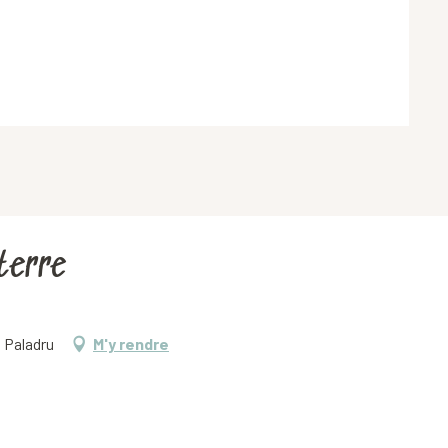
 terre
 Paladru
M'y rendre