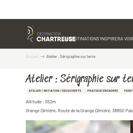
Aller
au
contenu
LA DESTINATION
S'INSPIRER
A VOIR
principal
Accueil
Atelier : Sérigraphie sur terre
Atelier : Sérigraphie sur te
ATELIER / INITIATION / DÉCOUVERTE
PRATIQUE ENCADRÉE
PEIN
Altitude : 552m
Grange Dîmière, Route de la Grange Dîmière, 38850 Pal