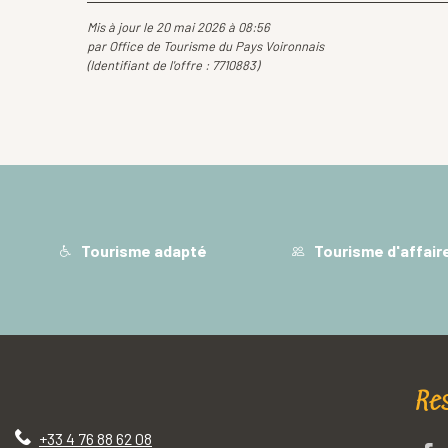
Mis à jour le 20 mai 2026 à 08:56
par Office de Tourisme du Pays Voironnais
(Identifiant de l'offre :
7710883
)
Tourisme adapté
Tourisme d'affair
Re
+33 4 76 88 62 08