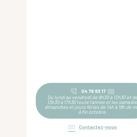
04 76 93 17
▒▒
Du lundi au vendredi de 8h30 à 12h30 et d
13h30 à 17h30 toute l'année et les samedis
dimanches et jours fériés de 14h à 18h de m
à fin octobre.
Contactez-nous