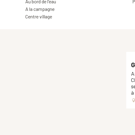
Au bord de l'eau
P
A la campagne
Centre village
G
A
C
s
à