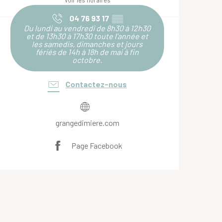
Voir les horaires
04 76 93 17
▒▒
Du lundi au vendredi de 8h30 à 12h30
et de 13h30 à 17h30 toute l'année et
les samedis, dimanches et jours
fériés de 14h à 18h de mai à fin
octobre.
Contactez-nous
grangedimiere.com
Page Facebook