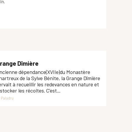
in.
range Dîmière
ncienne dépendance(XVIIe)du Monastère
hartreux de la Sylve Bénite, la Grange Dîmière
ervait à recueillir les redevances en nature et
 stocker les récoltes. C'est...
Paladru