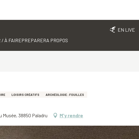
EN LIVE
 / À FAIRE
PREPARER
A PROPOS
IRE
LOISIRS CRÉATIFS
ARCHÉOLOGIE : FOUILLES
du Musée, 38850 Paladru
M'y rendre