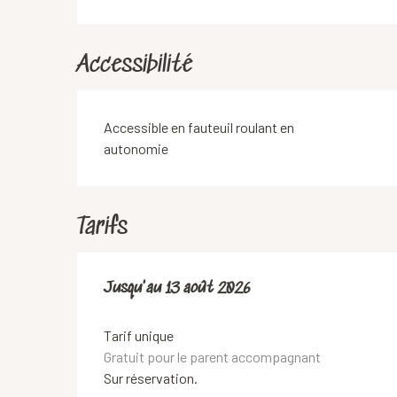
Accessibilité
Accessible en fauteuil roulant en
autonomie
Tarifs
Du
Jusqu'au
16 juillet 2026
13 août 2026
au
13 août 2026
Tarif unique
Gratuit pour le parent accompagnant
Sur réservation.