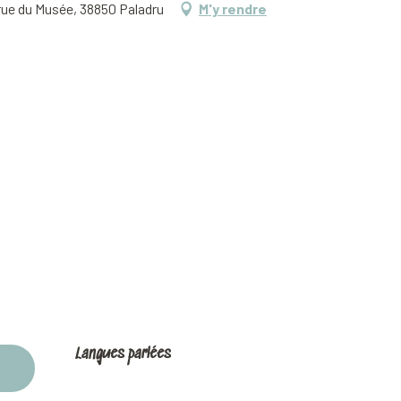
 rue du Musée, 38850 Paladru
M'y rendre
Langues parlées
Langues parlées