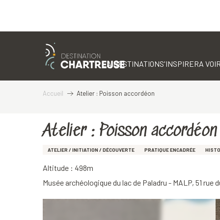
Aller
au
contenu
LA DESTINATION
S'INSPIRER
A VOIR
principal
Accueil
Atelier : Poisson accordéon
Atelier : Poisson accordéon
ATELIER / INITIATION / DÉCOUVERTE
PRATIQUE ENCADRÉE
HISTO
Altitude : 498m
Musée archéologique du lac de Paladru - MALP, 51 rue 