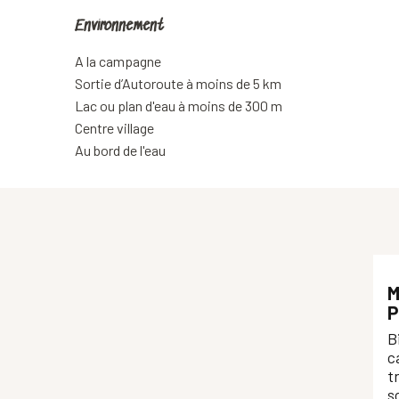
Environnement
Environnement
A la campagne
Sortie d’Autoroute à moins de 5 km
Lac ou plan d'eau à moins de 300 m
Centre village
Au bord de l'eau
M
P
B
c
t
s