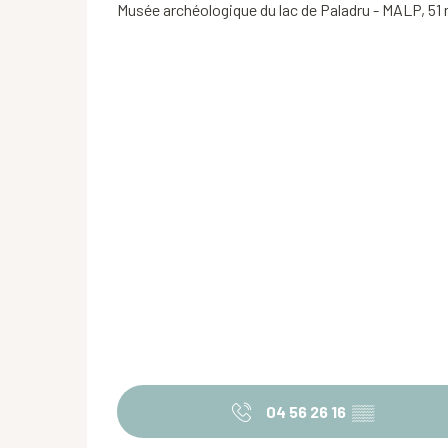
Musée archéologique du lac de Paladru - MALP, 51
04 56 26 16
▒▒