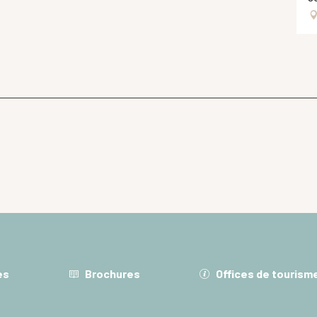
es
Brochures
Offices de tourism