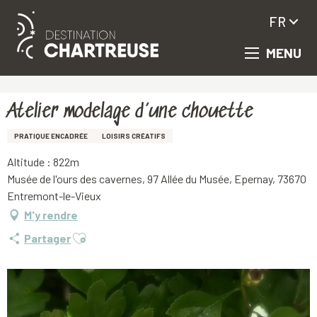
FR
MENU
Aller
Accueil
Atelier modelage d’une chouette
au
contenu
principal
Atelier modelage d’une chouette
PRATIQUE ENCADRÉE
LOISIRS CRÉATIFS
Altitude : 822m
Musée de l'ours des cavernes, 97 Allée du Musée, Epernay, 73670
Entremont-le-Vieux
M'y rendre
Ajouter aux favoris
Partager