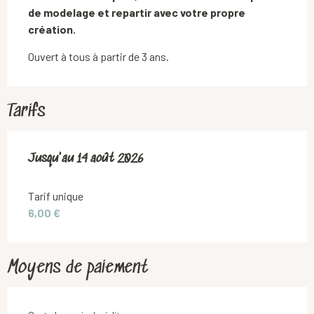
de modelage et repartir avec votre propre 
création.
Ouvert à tous à partir de 3 ans.
Tarifs
Du
Jusqu'au
10 juillet 2026
14 août 2026
au
14 août 2026
Tarif unique
6,00 €
Moyens de paiement