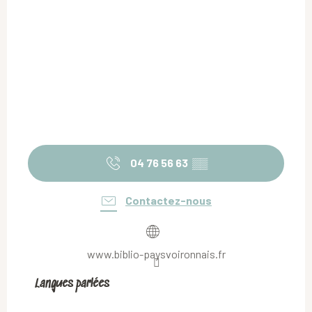
04 76 56 63
▒▒
Contactez-nous
www.biblio-paysvoironnais.fr
Langues parlées
Langues parlées