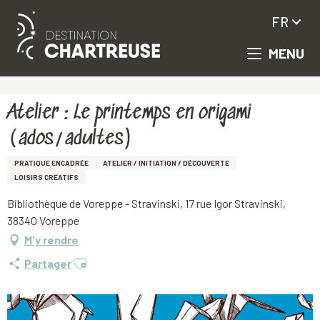
FR
MENU
Aller
Accueil
Atelier : Le printemps en origami (ados/adultes)
au
contenu
principal
Atelier : Le printemps en origami
(ados/adultes)
PRATIQUE ENCADRÉE
ATELIER / INITIATION / DÉCOUVERTE
LOISIRS CRÉATIFS
Bibliothèque de Voreppe - Stravinski, 17 rue Igor Stravinski,
38340 Voreppe
M'y rendre
Ajouter aux favoris
Partager