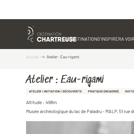
Aller
au
contenu
LA DESTINATION
S'INSPIRER
A VOIR
principal
Accueil
Atelier : Eau-rigami
Atelier : Eau-rigami
ATELIER / INITIATION / DÉCOUVERTE
PRATIQUE ENCADRÉE
HISTO
Altitude : 498m
Musée archéologique du lac de Paladru - MALP, 51 rue 