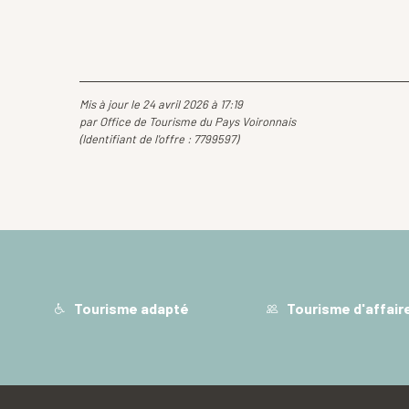
Mis à jour le 24 avril 2026 à 17:19
par Office de Tourisme du Pays Voironnais
(Identifiant de l'offre :
7799597
)
Tourisme adapté
Tourisme d'affair