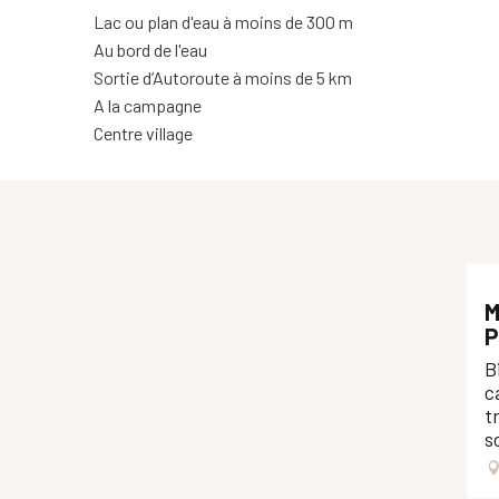
Lac ou plan d'eau à moins de 300 m
Au bord de l'eau
Sortie d’Autoroute à moins de 5 km
A la campagne
Centre village
M
P
B
c
t
s