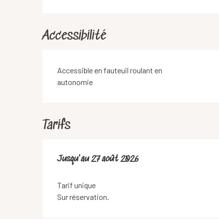
Accessibilité
Accessible en fauteuil roulant en
autonomie
Tarifs
Du
Jusqu'au
30 juillet 2026
27 août 2026
au
27 août 2026
Tarif unique
Sur réservation.