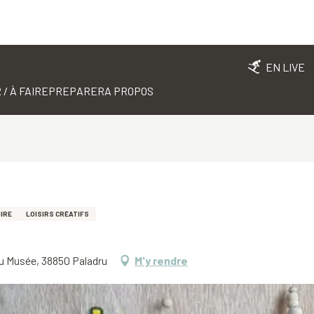
EN LIVE
 / À FAIRE
PREPARER
A PROPOS
IRE
LOISIRS CRÉATIFS
du Musée, 38850 Paladru
M'y rendre