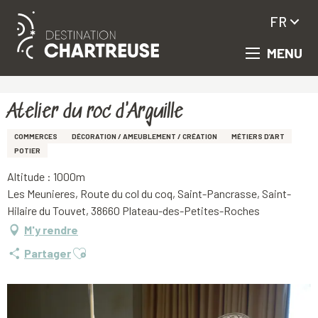
FR
MENU
Aller
Accueil
Atelier du roc d'Arguille
au
contenu
principal
Atelier du roc d'Arguille
COMMERCES
DÉCORATION / AMEUBLEMENT / CRÉATION
MÉTIERS D’ART
POTIER
Altitude : 1000m
Les Meunieres, Route du col du coq, Saint-Pancrasse, Saint-
Hilaire du Touvet, 38660 Plateau-des-Petites-Roches
M'y rendre
Ajouter aux favoris
Partager