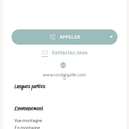
APPELER
Contactez-nous
www.rocdarguille.com
Langues parlées
Langues parlées
Environnement
Environnement
Vue montagne
En montagne