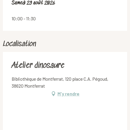
Samedi 29 août 2026
Samedi 29 août 2026
10:00 - 11:30
Localisation
Atelier dinosaure
Bibliothèque de Montferrat, 120 place C.A. Pégoud,
38620 Montferrat
M'y rendre