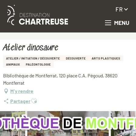
FR
MENU
Aller
Accueil
Atelier dinosaure
au
contenu
principal
Atelier dinosaure
ATELIER / INITIATION / DÉCOUVERTE
DÉCOUVERTE
ARTS PLASTIQUES
ANIMAUX
PALÉONTOLOGIE
Bibliothèque de Montferrat, 120 place C.A. Pégoud, 38620
Montferrat
M'y rendre
Ajouter aux favoris
Partager