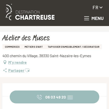
FR
MENU
Aller
Accueil
Atelier des Muses
au
contenu
principal
Atelier des Muses
COMMERCES
MÉTIERS D’ART
TAPISSIER D’AMEUBLEMENT / DÉCORATEUR
400 chemin du Village, 38330 Saint-Nazaire-les-Eymes
M'y rendre
Ajouter aux favoris
Partager
Ouverture et coordonnées
06 03 49 20
▒▒