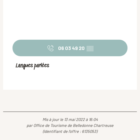
06 03 49 20
▒▒
Langues parlées
Langues parlées
Mis à jour le 13 mai 2022 à 16:04
par Office de Tourisme de Belledonne Chartreuse
(Identifiant de l'offre :
6135053
)