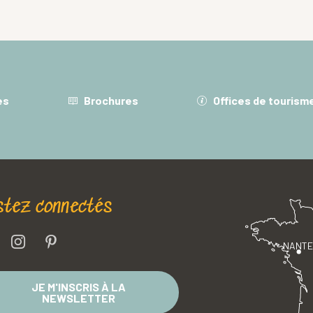
es
Brochures
Offices de tourism
stez connectés
NANT
JE M'INSCRIS À LA
NEWSLETTER