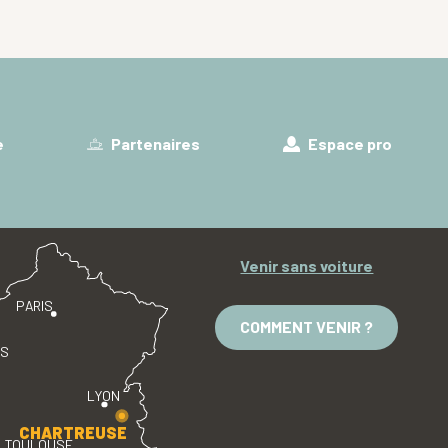
e
Partenaires
Espace pro
Venir sans voiture
PARIS
COMMENT VENIR ?
ES
LYON
CHARTREUSE
TOULOUSE