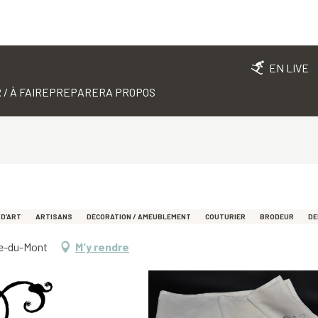
EN LIVE
 / À FAIRE
PREPARER
A PROPOS
 D’ART
ARTISANS
DÉCORATION / AMEUBLEMENT
COUTURIER
BRODEUR
DE
rie-du-Mont
M'y rendre