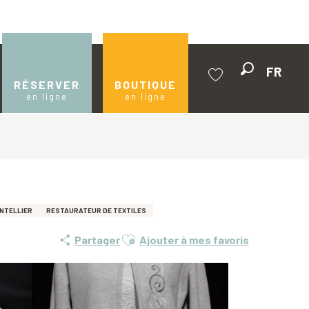
FR
Recherche
RÉSERVER
BOUTIQUE
en ligne
en ligne
Voir les favoris
NTELLIER
RESTAURATEUR DE TEXTILES
Ajouter aux favoris
Partager
Ajouter à mes favoris