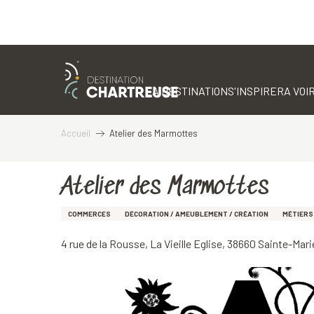
Aller
au
contenu
LA DESTINATION
S'INSPIRER
A VOIR
principal
Accueil
Atelier des Marmottes
Atelier des Marmottes
COMMERCES
DÉCORATION / AMEUBLEMENT / CRÉATION
MÉTIERS
4 rue de la Rousse, La Vieille Eglise, 38660 Sainte-Ma