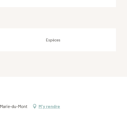
Espèces
e-Marie-du-Mont
M'y rendre