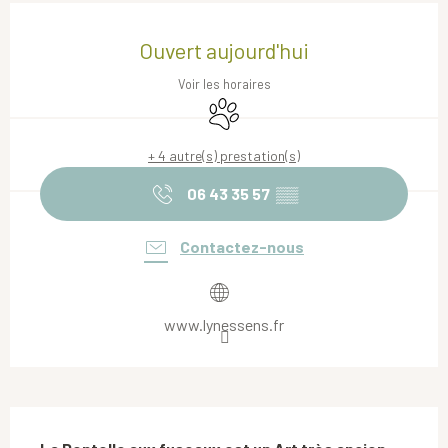
Ouverture et coordonnées
Ouvert aujourd'hui
Voir les horaires
Animaux acceptés
+ 4 autre(s) prestation(s)
06 43 35 57
▒▒
Contactez-nous
www.lynessens.fr
Description