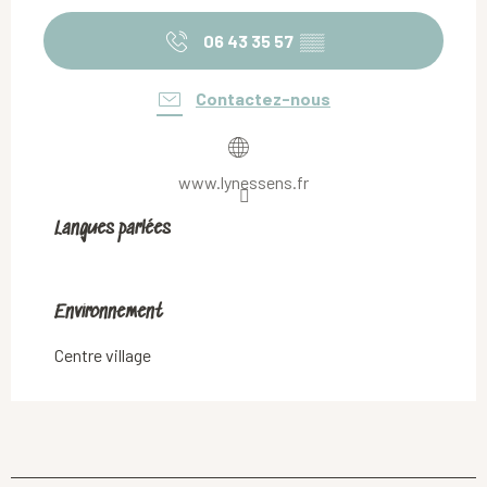
06 43 35 57
▒▒
Contactez-nous
www.lynessens.fr
Langues parlées
Langues parlées
Environnement
Environnement
Centre village