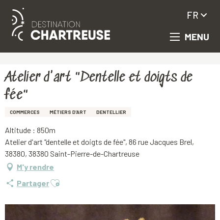
FR
MENU
Aller
Accueil
Atelier d'art "Dentelle et doigts de fée"
au
contenu
principal
Atelier d'art "Dentelle et doigts de
fée"
COMMERCES
MÉTIERS D’ART
DENTELLIER
Altitude : 850m
Atelier d'art "dentelle et doigts de fée", 86 rue Jacques Brel,
38380, 38380 Saint-Pierre-de-Chartreuse
M'y rendre
Ajouter aux favoris
Partager