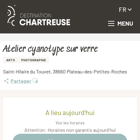
FR
MENU
Aller
Accueil
Atelier cyanotype sur verre
au
contenu
principal
Atelier cyanotype sur verre
ARTS
PHOTOGRAPHIE
Saint-Hilaire du Touvet, 38660 Plateau-des-Petites-Roches
Ajouter aux favoris
Partager
Ouverture et coordonnées
A lieu aujourd'hui
Voir les horaires
Attention: Horaires non garantis aujourd'hui