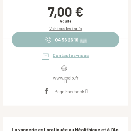
Ouverture et coordonnées
7,00 €
Adulte
Voir tous les tarifs
04 56 26 16
▒▒
Contactez-nous
www.malp.fr
Page Facebook
Description
La vannerie est pratiquée au Néolithique et à l'An 