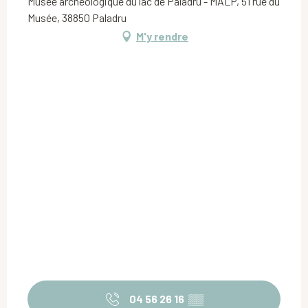
Musée archéologique du lac de Paladru - MALP, 51 rue du
Musée, 38850 Paladru
M'y rendre
04 56 26 16
▒▒