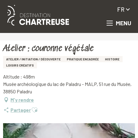
FR
MENU
Aller
Accueil
Atelier : couronne végétale
au
contenu
principal
Atelier : couronne végétale
ATELIER / INITIATION / DÉCOUVERTE
PRATIQUE ENCADRÉE
HISTOIRE
LOISIRS CRÉATIFS
Altitude : 498m
Musée archéologique du lac de Paladru - MALP, 51 rue du Musée,
38850 Paladru
M'y rendre
Ajouter aux favoris
Partager