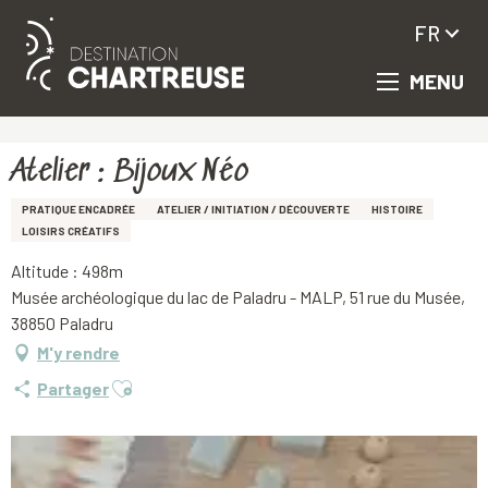
FR
MENU
Aller
Accueil
Atelier : Bijoux Néo
au
contenu
principal
Atelier : Bijoux Néo
PRATIQUE ENCADRÉE
ATELIER / INITIATION / DÉCOUVERTE
HISTOIRE
LOISIRS CRÉATIFS
Altitude : 498m
Musée archéologique du lac de Paladru - MALP, 51 rue du Musée,
38850 Paladru
M'y rendre
Ajouter aux favoris
Partager