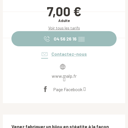
Ouverture et coordonnées
7,00 €
Adulte
Voir tous les tarifs
04 56 26 16
▒▒
Contactez-nous
www.malp.fr
Page Facebook
Description
Venez fabriquer un bijou en stéatite à la façon 