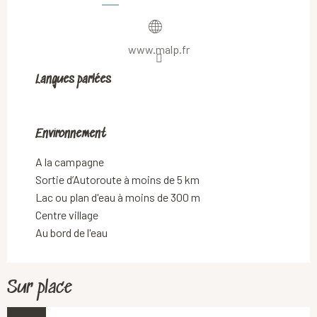
www.malp.fr
Langues parlées
Langues parlées
Environnement
Environnement
A la campagne
Sortie d’Autoroute à moins de 5 km
Lac ou plan d'eau à moins de 300 m
Centre village
Au bord de l'eau
Sur place