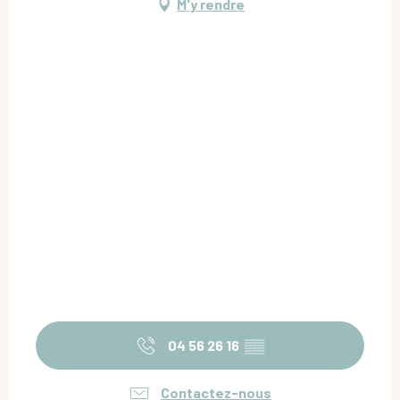
M'y rendre
04 56 26 16
▒▒
Contactez-nous