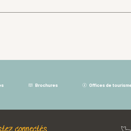
es
Brochures
Offices de tourism
stez connectés