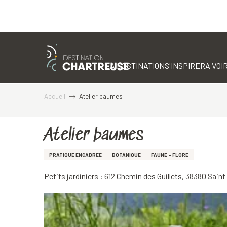
Aller
au
contenu
LA DESTINATION
S'INSPIRER
A VOIR
principal
Accueil
Atelier baumes
Atelier baumes
PRATIQUE ENCADRÉE
BOTANIQUE
FAUNE - FLORE
Petits jardiniers : 612 Chemin des Guillets, 38380 Sain