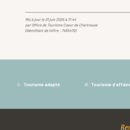
Mis à jour le 01 juin 2026 à 17:44
par Office de Tourisme Coeur de Chartreuse
(Identifiant de l'offre :
7455470
)
Tourisme adapté
Tourisme d'affair
Re