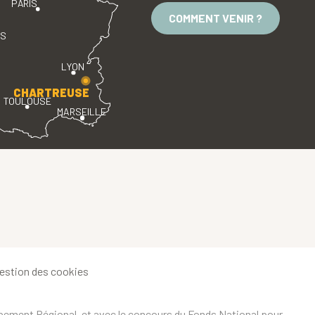
PARIS
COMMENT VENIR ?
ES
LYON
CHARTREUSE
TOULOUSE
MARSEILLE
estion des cookies
ppement Régional, et avec le concours du Fonds National pour