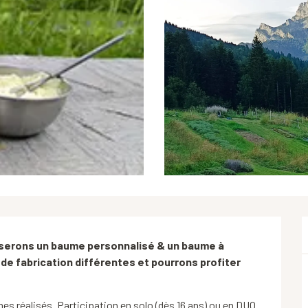
iserons un baume personnalisé & un baume à 
e fabrication différentes et pourrons profiter 
es réalisés. Participation en solo (dès 16 ans) ou en DUO 