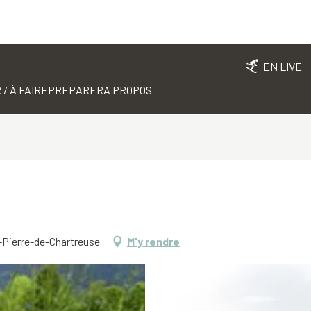
EN LIVE
 / À FAIRE
PREPARER
A PROPOS
t-Pierre-de-Chartreuse
M'y rendre