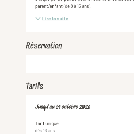
parent/enfant (de 8 à 15 ans).
Lire la suite
Réservation
Tarifs
Du
Jusqu'au
6 juin 2026
14 octobre 2026
au
14 octobre 2026
Tarif unique
dès 16 ans