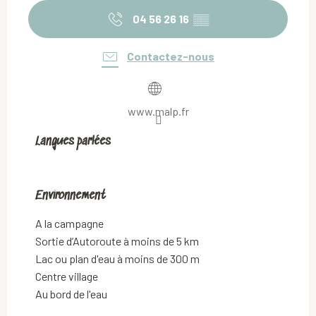
04 56 26 16
▒▒
Contactez-nous
www.malp.fr
Langues parlées
Langues parlées
Environnement
Environnement
A la campagne
Sortie d’Autoroute à moins de 5 km
Lac ou plan d'eau à moins de 300 m
Centre village
Au bord de l'eau