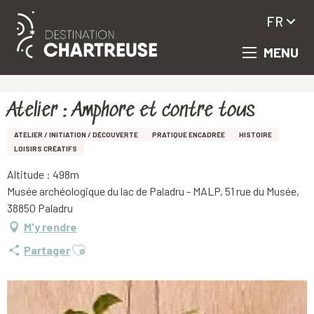
FR
MENU
Aller
Accueil
Atelier : Amphore et contre tous
au
contenu
principal
Atelier : Amphore et contre tous
ATELIER / INITIATION / DÉCOUVERTE
PRATIQUE ENCADRÉE
HISTOIRE
LOISIRS CRÉATIFS
Altitude : 498m
Musée archéologique du lac de Paladru - MALP, 51 rue du Musée,
38850 Paladru
M'y rendre
Ajouter aux favoris
Partager