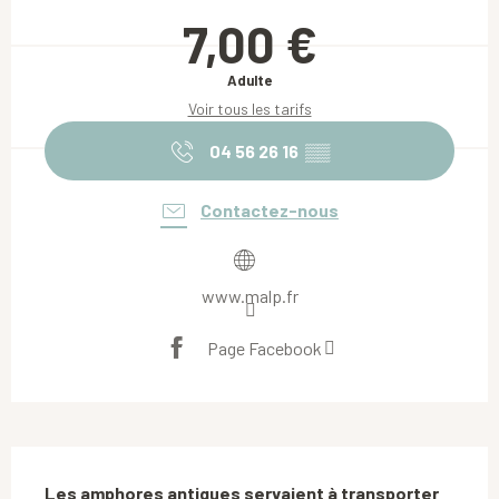
Ouverture et coordonnées
7,00 €
Adulte
Voir tous les tarifs
04 56 26 16
▒▒
Contactez-nous
www.malp.fr
Page Facebook
Description
Les amphores antiques servaient à transporter 