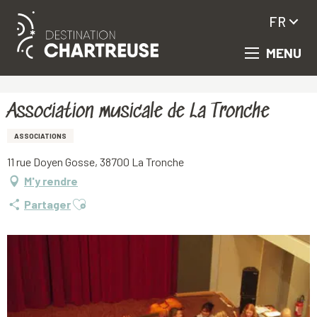
FR
MENU
Aller
Accueil
Association musicale de La Tronche
au
contenu
principal
Association musicale de La Tronche
ASSOCIATIONS
11 rue Doyen Gosse, 38700 La Tronche
M'y rendre
Ajouter aux favoris
Partager