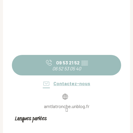
09 53 21 52
▒▒
06 52 53 05 40
Contactez-nous
amtlatronche.unblog.fr
Langues parlées
Langues parlées