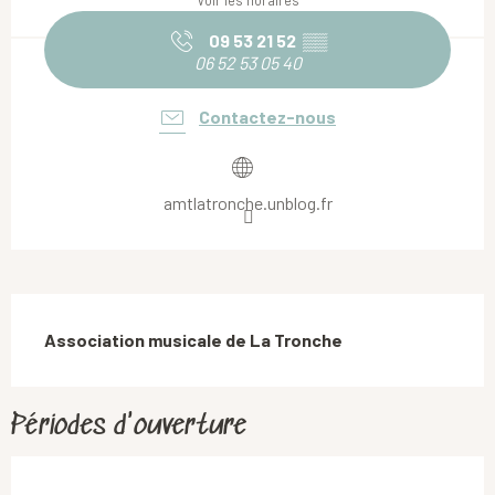
Voir les horaires
09 53 21 52
▒▒
06 52 53 05 40
Contactez-nous
amtlatronche.unblog.fr
Description
Association musicale de La Tronche
Périodes d'ouverture