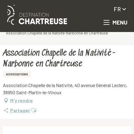
FR
MENU
Aller
Accueil
au
Association Chapelle de la Nativité-Narbonne en Chartreuse
contenu
principal
Association Chapelle de la Nativité-
Narbonne en Chartreuse
ASSOCIATIONS
Association Chapelle de la Nativité, 40 avenue Général Leclerc,
38950 Saint-Martin-le-Vinoux
M'y rendre
Ajouter aux favoris
Partager
Ouverture et coordonnées