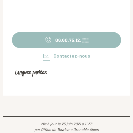
06.60.75.12.
▒▒
Contactez-nous
Langues parlées
Langues parlées
Mis à jour le 25 juin 2021 à 11:36
par Office de Tourisme Grenoble Alpes