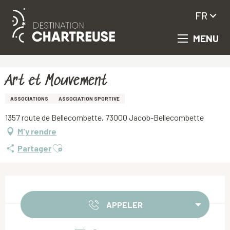
FR
MENU
Aller
Accueil
Art et Mouvement
au
contenu
principal
Art et Mouvement
ASSOCIATIONS
ASSOCIATION SPORTIVE
1357 route de Bellecombette, 73000 Jacob-Bellecombette
M'y rendre
Ajouter aux favoris
Partager
Ouverture et coordonnées
APPELER