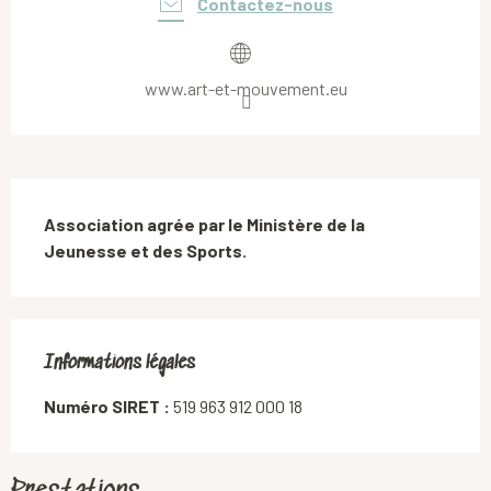
Contactez-nous
www.art-et-mouvement.eu
Description
Association agrée par le Ministère de la 
Jeunesse et des Sports.
Informations légales
Informations légales
Numéro SIRET :
519 963 912 000 18