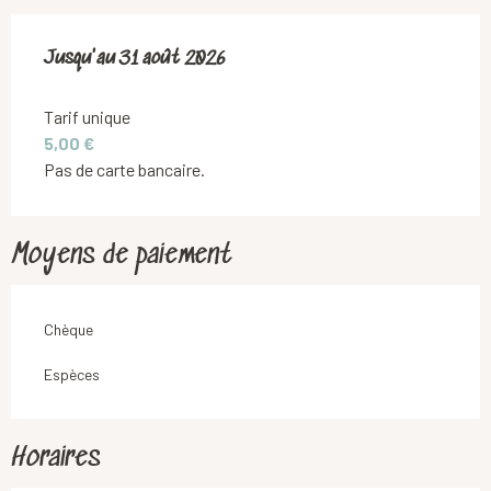
Du
Jusqu'au
1 juillet 2026
31 août 2026
au
31 août 2026
Tarif unique
5,00 €
Pas de carte bancaire.
Moyens de paiement
Chèque
Espèces
Horaires