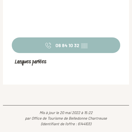
06 84 10 32
▒▒
Langues parlées
Langues parlées
Mis à jour le 20 mai 2022 à 15:22
par Office de Tourisme de Belledonne Chartreuse
(Identifiant de l'offre :
6144103
)